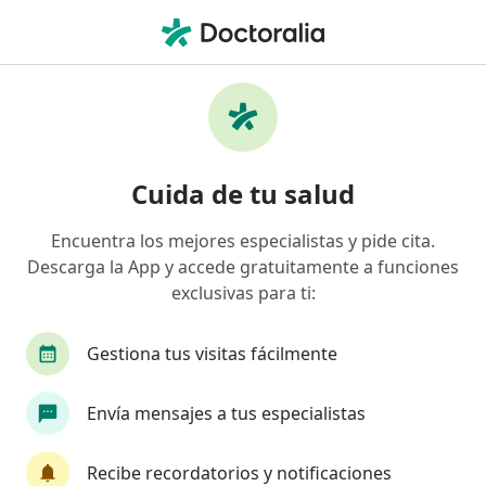
Men
Retinitis Pigmentosa • Floridablanca, Santander
Filtros
• 1
Seguro
Mapa
Especialistas en Retinitis pigmentosa en
Cuida de tu salud
Floridablanca
Encuentra los mejores especialistas y pide cita.
Descarga la App y accede gratuitamente a funciones
¿Qué especialidad estás buscando?
exclusivas para ti:
Oftalmólogo
Cirujano plástico
Endocrinó
Gestiona tus visitas fácilmente
Envía mensajes a tus especialistas
Recibe recordatorios y notificaciones