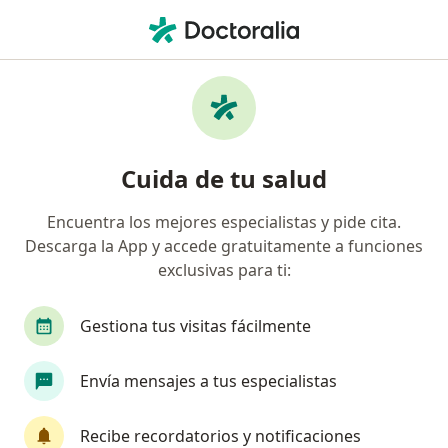
Men
Queratoconjuntivitis Sicca • Floridablanca, Santander
Filtros
• 1
Seguro
Mapa
Especialistas en Queratoconjuntivitis Sicca
Cuida de tu salud
en Floridablanca
Encuentra los mejores especialistas y pide cita.
Descarga la App y accede gratuitamente a funciones
¿Qué especialidad estás buscando?
exclusivas para ti:
Oftalmólogo
Cirujano plástico
Endocrinó
Gestiona tus visitas fácilmente
Envía mensajes a tus especialistas
Recibe recordatorios y notificaciones