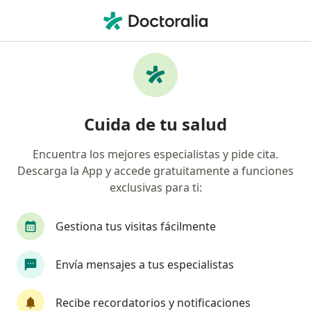
Men
Salpingitis • Barranquilla, Atlántico
Filtros
• 1
Seguro
Mapa
Especialistas en Salpingitis en Barranquilla
Cuida de tu salud
Encuentra los mejores especialistas y pide cita.
¿Qué especialidad estás buscando?
Descarga la App y accede gratuitamente a funciones
Ginecólogo
exclusivas para ti:
Gestiona tus visitas fácilmente
Envía mensajes a tus especialistas
Recibe recordatorios y notificaciones