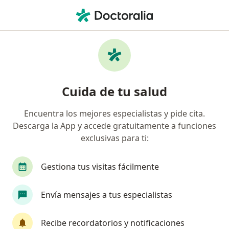
Men
Sífilis • Cartagena, Bolívar
Filtros
• 1
Seguro
Mapa
Especialistas en Sífilis en Cartagena
Cuida de tu salud
Encuentra los mejores especialistas y pide cita.
¿Qué especialidad estás buscando?
Descarga la App y accede gratuitamente a funciones
Médico general
Especialista en Medicina Domic
exclusivas para ti:
Gestiona tus visitas fácilmente
Envía mensajes a tus especialistas
Recibe recordatorios y notificaciones