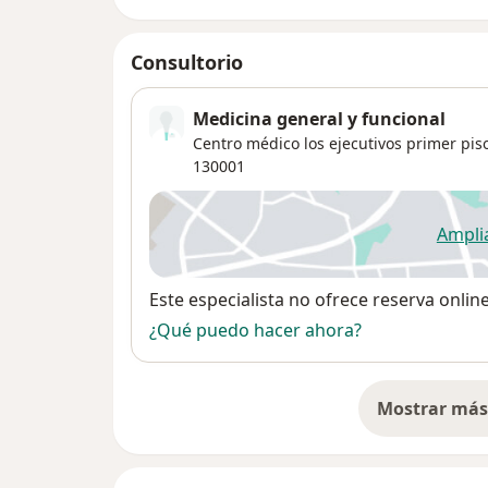
Consultorio
Medicina general y funcional
Centro médico los ejecutivos primer piso 
130001
Ampli
se
Disponibilidad
Este especialista no ofrece reserva onlin
¿Qué puedo hacer ahora?
Mostrar más 
so