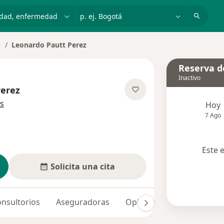
dad, enfermedad o nombre
p. ej. Bogotá
Leonardo Pautt Perez
ambiar de ciudad
Reserva de
Inactivo
Perez
sobre las especializaciones
s
Hoy
7 Ago
Este 
Solicita una cita
nsultorios
Aseguradoras
Opiniones