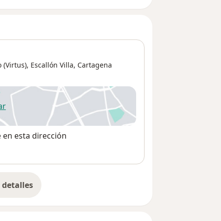
(Virtus),
Escallón Villa
,
Cartagena
ar
 abre en una nueva pestaña
e en esta dirección
detalles
bre la dirección