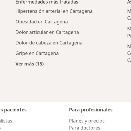
Enfermedades más tratadas
A
Hipertensión arterial en Cartagena
M
C
Obesidad en Cartagena
M
Dolor articular en Cartagena
P
Dolor de cabeza en Cartagena
M
Gripe en Cartagena
C
C
Ver más (15)
nerales cercanos
Más en esta categoría: Enfermedades más 
os pacientes
Para profesionales
listas
Planes y precios
s
Para doctores