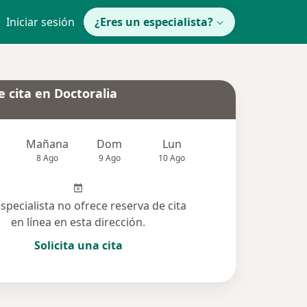
Iniciar sesión
¿Eres un especialista?
 cita en Doctoralia
Mañana
Dom
Lun
Mar
Mié
8 Ago
9 Ago
10 Ago
11 Ago
12 Ag
especialista no ofrece reserva de cita
en línea en esta dirección.
Solicita una cita