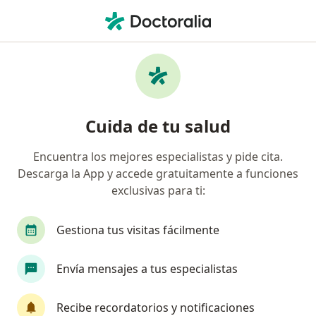
Men
¿Qué estás buscando?
Página De Inicio
Enfermedades
Oxiuros
Oxiuros - Información, expertos
Cuida de tu salud
y preguntas frecuentes
Encuentra los mejores especialistas y pide cita.
Descarga la App y accede gratuitamente a funciones
exclusivas para ti:
Información
Pregunta al Experto
Gestiona tus visitas fácilmente
Envía mensajes a tus especialistas
No descuides tu salud
Escoge la consulta en línea para empezar o
Recibe recordatorios y notificaciones