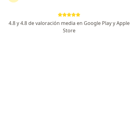
continuar tu tratamiento sin salir de casa. Si lo
necesitas, también puedes reservar una cita
presencial.
4.8 y 4.8 de valoración media en Google Play y Apple
Store
Mostrar especialistas
¿Cómo funciona?
Expertos en oxiuros
Keicy Emmanuel Miranda Grau
Médico general
Mosquera