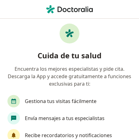
Men
Sífilis • Medellín, Antioquia
Filtros
• 1
Seguro
Mapa
Especialistas en Sífilis en Medellín
Cuida de tu salud
Encuentra los mejores especialistas y pide cita.
¿Qué especialidad estás buscando?
Descarga la App y accede gratuitamente a funciones
Médico general
Infectólogo
Médico labor
exclusivas para ti:
Gestiona tus visitas fácilmente
Envía mensajes a tus especialistas
Recibe recordatorios y notificaciones