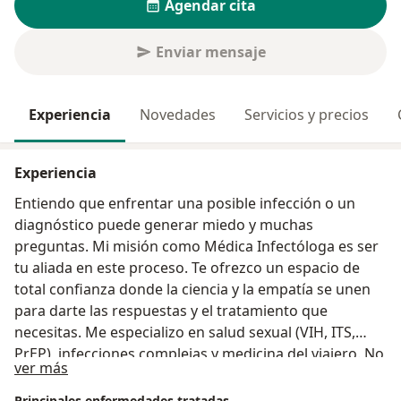
Agendar cita
Enviar mensaje
Experiencia
Novedades
Servicios y precios
Experiencia
Entiendo que enfrentar una posible infección o un
diagnóstico puede generar miedo y muchas
preguntas. Mi misión como Médica Infectóloga es ser
tu aliada en este proceso. Te ofrezco un espacio de
total confianza donde la ciencia y la empatía se unen
para darte las respuestas y el tratamiento que
necesitas. Me especializo en salud sexual (VIH, ITS,
PrEP), infecciones complejas y medicina del viajero. No
Acerca de mí
ver más
estás solo/a en esto. Agenda una consulta y
empecemos a trabajar juntos por tu tranquilidad y tu
Principales enfermedades tratadas