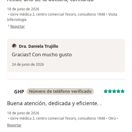
18 de junio de 2026
•
torre médica 2, centro comercial Tesoro, consultorio 1848
•
Visita
Infectología
en opinión del usuario Santiago Monsalve
•
Reportar
Dra. Daniela Trujillo
Gracias!! Con mucho gusto
24 de junio de 2026
GHP
Número de teléfono verificado
G
Buena atención, dedicada y eficiente. .
18 de junio de 2026
•
torre médica 2, centro comercial Tesoro, consultorio 1848
•
Otro
•
en opinión del usuario GHP
Reportar