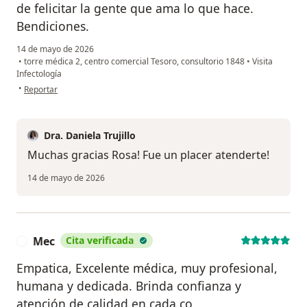
de felicitar la gente que ama lo que hace.
Bendiciones.
14 de mayo de 2026
•
torre médica 2, centro comercial Tesoro, consultorio 1848
•
Visita
Infectología
en opinión del usuario Rosa Serna
•
Reportar
Dra. Daniela Trujillo
Muchas gracias Rosa! Fue un placer atenderte!
14 de mayo de 2026
Mec
Cita verificada
M
Empatica, Excelente médica, muy profesional,
humana y dedicada. Brinda confianza y
atención de calidad en cada co