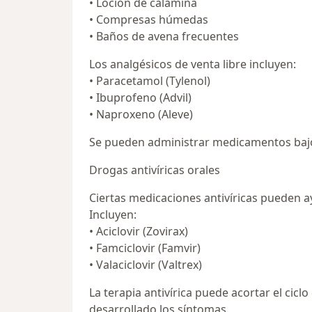
• Loción de calamina
• Compresas húmedas
• Baños de avena frecuentes
Los analgésicos de venta libre incluyen:
• Paracetamol (Tylenol)
• Ibuprofeno (Advil)
• Naproxeno (Aleve)
Se pueden administrar medicamentos bajo r
Drogas antivíricas orales
Ciertas medicaciones antivíricas pueden ayu
Incluyen:
• Aciclovir (Zovirax)
• Famciclovir (Famvir)
• Valaciclovir (Valtrex)
La terapia antivírica puede acortar el cicl
desarrollado los síntomas.