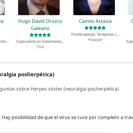
ya
Hugo David Orozco
Camilo Astaiza
Galeano
Fisioterapeuta, Terapeuta complementario
Popayán
Especialista en tratamiento del dolor, Anestesiólogo
Especialista en tratamiento del dolor, Anestesiólogo
Chía
ralgia posherpética)
untas sobre Herpes zóster (neuralgia posherpética)
y posibilidad de que el virus se cure por completo a trav