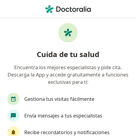
Men
Síndrome De Intestino Irritable • Cartagena, Bolívar
Filtros
• 1
Seguro
Mapa
Especialistas en Síndrome de intestino
Cuida de tu salud
irritable en Cartagena
Encuentra los mejores especialistas y pide cita.
Descarga la App y accede gratuitamente a funciones
¿Qué especialidad estás buscando?
exclusivas para ti:
Médico general
Especialista en Medicina Domic
Gestiona tus visitas fácilmente
Envía mensajes a tus especialistas
Recibe recordatorios y notificaciones