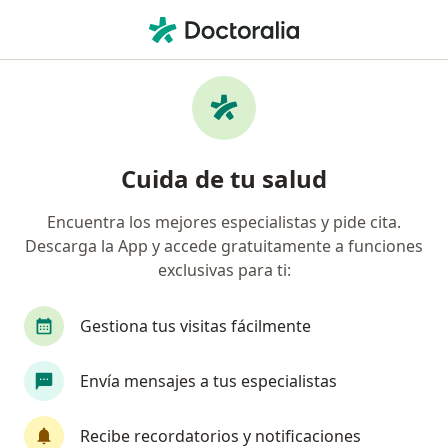
Men
Médico Fisiatra Rehabilitador • Pereira, Risaralda
Filtros
Seguro
Mapa
Médicos rehabilitadores en Pereira
Cuida de tu salud
Encuentra los mejores especialistas y pide cita.
¿Cuál es tu compañía aseguradora?
Descarga la App y accede gratuitamente a funciones
Coomeva Medicina Prepagada S.A.
exclusivas para ti:
Gestiona tus visitas fácilmente
Envía mensajes a tus especialistas
Recibe recordatorios y notificaciones