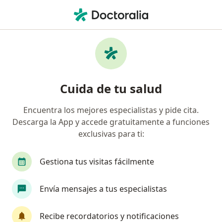
Men
Síndrome Nefrótico • Usaquen, Cundinamarca
Filtros
• 1
Seguro
Mapa
Especialistas en Síndrome Nefrótico en
Cuida de tu salud
Usaquen
Encuentra los mejores especialistas y pide cita.
Descarga la App y accede gratuitamente a funciones
¿Qué especialidad estás buscando?
exclusivas para ti:
Internista
Nefrólogo
Gastroenterólogo
Gestiona tus visitas fácilmente
Envía mensajes a tus especialistas
Recibe recordatorios y notificaciones