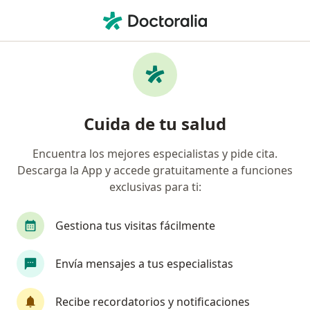
Men
Sinusitis Infección En Los Senos Paranasales • Pereira, Risaralda
Filtros
• 1
Mapa
Especialistas en Sinusitis (Infección en los
Cuida de tu salud
Senos Paranasales) en Pereira
Encuentra los mejores especialistas y pide cita.
Descarga la App y accede gratuitamente a funciones
¿Qué especialidad estás buscando?
exclusivas para ti:
Otorrinolaringólogo
Terapeuta complementar
Gestiona tus visitas fácilmente
Envía mensajes a tus especialistas
Recibe recordatorios y notificaciones