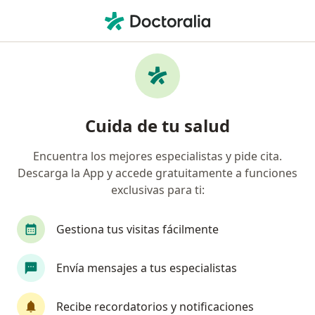
Men
Situaciones De Conflicto De Pareja • La Estrella, Antioquia
Filtros
• 1
Seguro
Mapa
Especialistas en Situaciones de conflicto de
Cuida de tu salud
pareja en La Estrella
Encuentra los mejores especialistas y pide cita.
Descarga la App y accede gratuitamente a funciones
¿Qué especialidad estás buscando?
exclusivas para ti:
Psicólogo
Sexólogo
Neuropsicólogo
Gestiona tus visitas fácilmente
Envía mensajes a tus especialistas
Recibe recordatorios y notificaciones