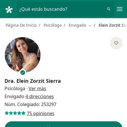
Men
¿Qué estás buscando?
Página De Inicio
Psicólogo
Envigado
Elein Zorzit Si
Cambiar de ciudad
Dra.
Elein Zorzit Sierra
sobre las especializaciones
Psicóloga
·
Ver más
Envigado
4 direcciones
Núm. Colegiado: 253297
75 opiniones