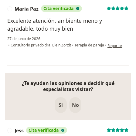
Maria Paz
Cita verificada
M
Excelente atención, ambiente meno y
agradable, todo muy bien
27 de junio de 2026
en opinión del u
•
Consultorio privado dra. Elein Zorzit
•
Terapia de pareja
•
Reportar
¿Te ayudan las opiniones a decidir qué
especialistas visitar?
Si
No
Jess
Cita verificada
J