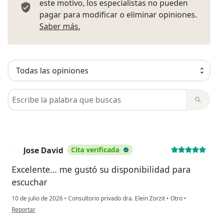
este motivo, los especialistas no pueden
pagar para modificar o eliminar opiniones.
Más información sobre opiniones
Saber más.
Busca en opiniones
Jose David
Cita verificada
J
Excelente… me gustó su disponibilidad para
escuchar
10 de julio de 2026
•
Consultorio privado dra. Elein Zorzit
•
Otro
•
en opinión del usuario Jose David
Reportar