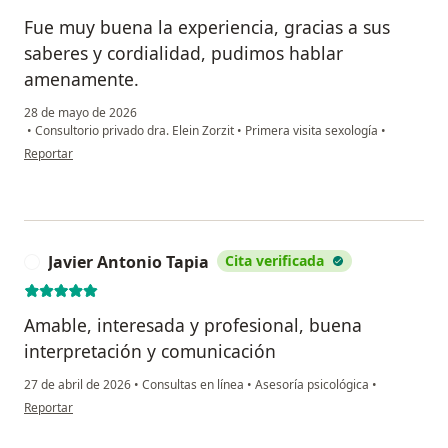
Fue muy buena la experiencia, gracias a sus
saberes y cordialidad, pudimos hablar
amenamente.
28 de mayo de 2026
•
Consultorio privado dra. Elein Zorzit
•
Primera visita sexología
•
en opinión del usuario Juan Camilo Duque V
Reportar
Javier Antonio Tapia
Cita verificada
J
Amable, interesada y profesional, buena
interpretación y comunicación
27 de abril de 2026
•
Consultas en línea
•
Asesoría psicológica
•
en opinión del usuario Javier Antonio Tapia
Reportar