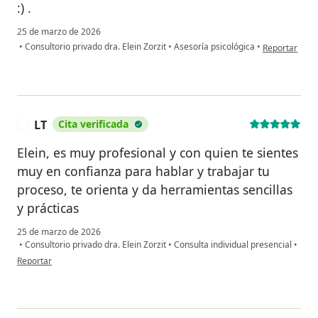
:) .
25 de marzo de 2026
en opinión del
•
Consultorio privado dra. Elein Zorzit
•
Asesoría psicológica
•
Reportar
LT
Cita verificada
L
Elein, es muy profesional y con quien te sientes
muy en confianza para hablar y trabajar tu
proceso, te orienta y da herramientas sencillas
y prácticas
25 de marzo de 2026
•
Consultorio privado dra. Elein Zorzit
•
Consulta individual presencial
•
en opinión del usuario LT
Reportar