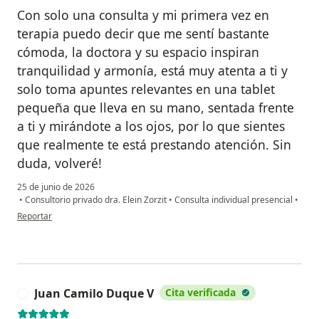
Con solo una consulta y mi primera vez en
terapia puedo decir que me sentí bastante
cómoda, la doctora y su espacio inspiran
tranquilidad y armonía, está muy atenta a ti y
solo toma apuntes relevantes en una tablet
pequeña que lleva en su mano, sentada frente
a ti y mirándote a los ojos, por lo que sientes
que realmente te está prestando atención. Sin
duda, volveré!
25 de junio de 2026
•
Consultorio privado dra. Elein Zorzit
•
Consulta individual presencial
•
en opinión del usuario Jess
Reportar
Juan Camilo Duque V
Cita verificada
J