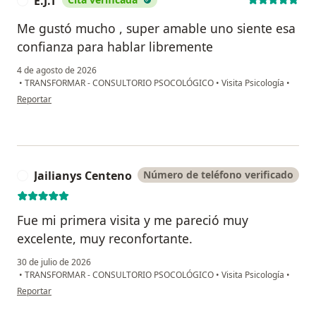
E.J.T
E
Me gustó mucho , super amable uno siente esa
confianza para hablar libremente
4 de agosto de 2026
•
TRANSFORMAR - CONSULTORIO PSOCOLÓGICO
•
Visita Psicología
•
en opinión del usuario E.J.T
Reportar
Jailianys Centeno
Número de teléfono verificado
J
Fue mi primera visita y me pareció muy
excelente, muy reconfortante.
30 de julio de 2026
•
TRANSFORMAR - CONSULTORIO PSOCOLÓGICO
•
Visita Psicología
•
en opinión del usuario Jailianys Centeno
Reportar