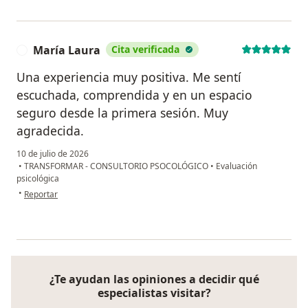
María Laura
Cita verificada
M
Una experiencia muy positiva. Me sentí
escuchada, comprendida y en un espacio
seguro desde la primera sesión. Muy
agradecida.
10 de julio de 2026
•
TRANSFORMAR - CONSULTORIO PSOCOLÓGICO
•
Evaluación
psicológica
en opinión del usuario María Laura
•
Reportar
¿Te ayudan las opiniones a decidir qué
especialistas visitar?