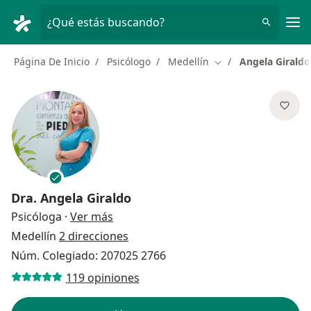
Men
¿Qué estás buscando?
Página De Inicio
Psicólogo
Medellín
Angela Giraldo
Cambiar de ciudad
Dra.
Angela Giraldo
sobre las especializaciones
Psicóloga
·
Ver más
Medellín
2 direcciones
Núm. Colegiado: 207025 2766
119 opiniones