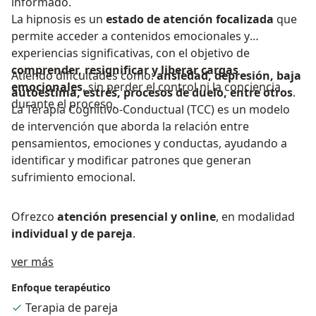
informado.
La hipnosis es un
estado de atención focalizada
que
permite acceder a contenidos emocionales y
experiencias significativas, con el objetivo de
comprender, resignificar y liberar cargas
Atiendo dificultades como:
ansiedad, depresión, baja
emocionales
, sin perder el control ni la conciencia
autoestima, estrés, procesos de duelo, entre otros
.
durante el proceso.
La Terapia Cognitivo-Conductual (TCC) es un modelo
de intervención que aborda la relación entre
pensamientos, emociones y conductas, ayudando a
identificar y modificar patrones que generan
sufrimiento emocional.
Ofrezco
atención presencial y online
, en modalidad
individual y de pareja
.
Acerca de mí
ver más
Enfoque terapéutico
Terapia de pareja