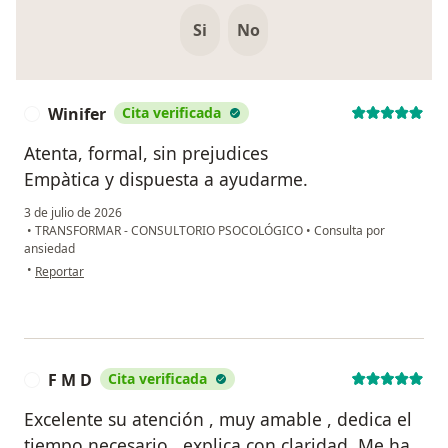
Si
No
Winifer
Cita verificada
W
Atenta, formal, sin prejudices
Empàtica y dispuesta a ayudarme.
3 de julio de 2026
•
TRANSFORMAR - CONSULTORIO PSOCOLÓGICO
•
Consulta por
ansiedad
en opinión del usuario Winifer
•
Reportar
F M D
Cita verificada
F
Excelente su atención , muy amable , dedica el
tiempo necesario , explica con claridad. Me ha