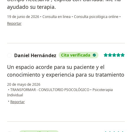
ayudado su terapia.
19 de junio de 2026
•
Consulta en linea
•
Consulta psicológica online
•
en opinión del usuario F M D
Reportar
Daniel Hernández
Cita verificada
D
Un espacio acorde para su paciente y el
conocimiento y experiencia para su tratamiento
20 de mayo de 2026
•
TRANSFORMAR - CONSULTORIO PSOCOLÓGICO
•
Psicoterapia
Individual
en opinión del usuario Daniel Hernández
•
Reportar