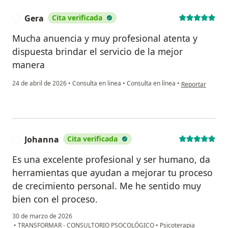
Gera
Cita verificada
G
Mucha anuencia y muy profesional atenta y
dispuesta brindar el servicio de la mejor
manera
en opinión del u
24 de abril de 2026
•
Consulta en linea
•
Consulta en línea
•
Reportar
Johanna
Cita verificada
J
Es una excelente profesional y ser humano, da
herramientas que ayudan a mejorar tu proceso
de crecimiento personal. Me he sentido muy
bien con el proceso.
30 de marzo de 2026
•
TRANSFORMAR - CONSULTORIO PSOCOLÓGICO
•
Psicoterapia