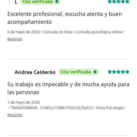
L
Cita verificada
Excelente profesional, escucha atenta y buen
acompañamiento
6 de mayo de 2026
•
Consulta en linea
•
Consulta psicológica online
•
en opinión del usuario L
Reportar
Andrea Calderón
Cita verificada
A
Su trabajo es impecable y de mucha ayuda para
las personas
1 de mayo de 2026
•
TRANSFORMAR - CONSULTORIO PSOCOLÓGICO
•
Visita Psicología
•
en opinión del usuario Andrea Calderón
Reportar