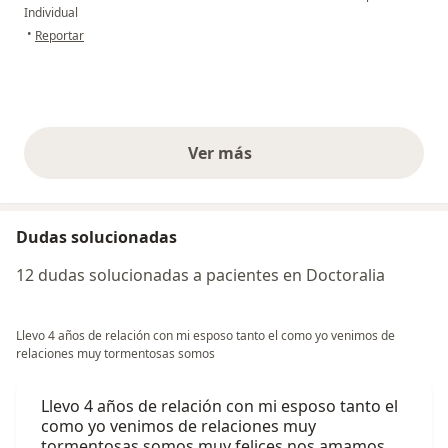
Individual
en opinión del usuario Johanna
•
Reportar
Ver más
opiniones anteriores
Dudas solucionadas
12 dudas solucionadas a pacientes en Doctoralia
Llevo 4 años de relación con mi esposo tanto el como yo venimos de
relaciones muy tormentosas somos
Llevo 4 años de relación con mi esposo tanto el
como yo venimos de relaciones muy
tormentosas somos muy felices nos amamos