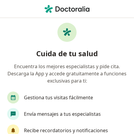
Men
Terrores Nocturnos • Barranquilla, Atlántico
Filtros
• 1
Seguro
Mapa
Especialistas en Terrores nocturnos en
Cuida de tu salud
Barranquilla
Encuentra los mejores especialistas y pide cita.
Descarga la App y accede gratuitamente a funciones
¿Qué especialidad estás buscando?
exclusivas para ti:
Psicólogo
Gestiona tus visitas fácilmente
Envía mensajes a tus especialistas
Recibe recordatorios y notificaciones