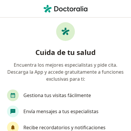
Men
¿Qué estás buscando?
Página De Inicio
Enfermedades
Problemas Ingesta De Alimentos
Problemas ingesta de alimentos -
Cuida de tu salud
Información, expertos y
Encuentra los mejores especialistas y pide cita.
preguntas frecuentes
Descarga la App y accede gratuitamente a funciones
exclusivas para ti:
Gestiona tus visitas fácilmente
Información
Envía mensajes a tus especialistas
Recibe recordatorios y notificaciones