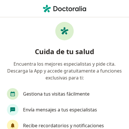
Men
Tiña Versicolor • Retiro, Antioquia
Filtros
• 1
Seguro
Mapa
Especialistas en Tiña Versicolor en Retiro
Cuida de tu salud
Encuentra los mejores especialistas y pide cita.
¿Qué especialidad estás buscando?
Descarga la App y accede gratuitamente a funciones
Médico general
Dermatólogo
Anestesiól
exclusivas para ti:
Gestiona tus visitas fácilmente
Envía mensajes a tus especialistas
Recibe recordatorios y notificaciones