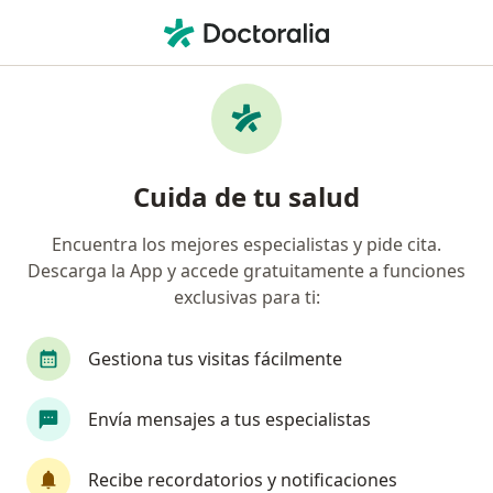
Men
Trastorno Atrófico De La Piel • Chía, Cundinamarca
Filtros
• 1
Seguro
Mapa
Especialistas en Trastorno atrófico de la piel
Cuida de tu salud
en Chía
Encuentra los mejores especialistas y pide cita.
Descarga la App y accede gratuitamente a funciones
¿Qué especialidad estás buscando?
exclusivas para ti:
Cirujano plástico
Gestiona tus visitas fácilmente
Envía mensajes a tus especialistas
Recibe recordatorios y notificaciones