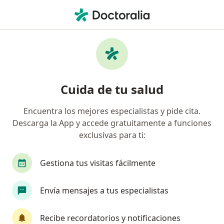
Men
Trastorno Atrófico De La Piel • Bogotá, Cundinamarca
Filtros
• 1
Seguro
Mapa
Especialistas en Trastorno atrófico de la piel
Cuida de tu salud
en Bogotá
Encuentra los mejores especialistas y pide cita.
Descarga la App y accede gratuitamente a funciones
¿Qué especialidad estás buscando?
exclusivas para ti:
Cirujano plástico
Médico estético
Cirujan
Gestiona tus visitas fácilmente
Envía mensajes a tus especialistas
Recibe recordatorios y notificaciones