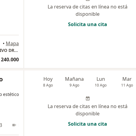
La reserva de citas en línea no está
disponible
Solicita una cita
•
Mapa
CONSULTORIO PRIVADO MEDICO ALTERNATIVO DRA IVONNE VALBUENA
 240.000
o
Hoy
Mañana
Lun
Mar
8 Ago
9 Ago
10 Ago
11 Ago
o estético
La reserva de citas en línea no está
disponible
Solicita una cita
3
En línea