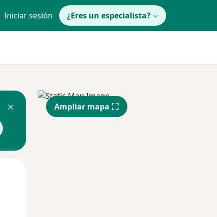
Iniciar sesión
¿Eres un especialista?
Ampliar mapa
Mié
Jue
Vie
12 Ago
13 Ago
14 Ago