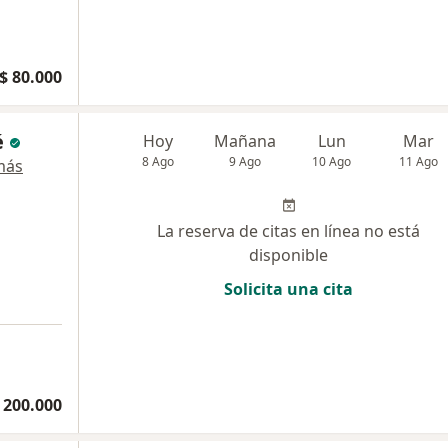
$ 80.000
é
Hoy
Mañana
Lun
Mar
8 Ago
9 Ago
10 Ago
11 Ago
más
La reserva de citas en línea no está
disponible
Solicita una cita
 200.000