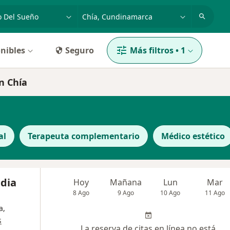
dad, enfermedad o nombre
p. ej. Bogotá
nibles
Seguro
Más filtros
•
1
n Chía
al
Terapeuta complementario
Médico estético
ndia
Hoy
Mañana
Lun
Mar
8 Ago
9 Ago
10 Ago
11 Ago
a,
s
La reserva de citas en línea no está