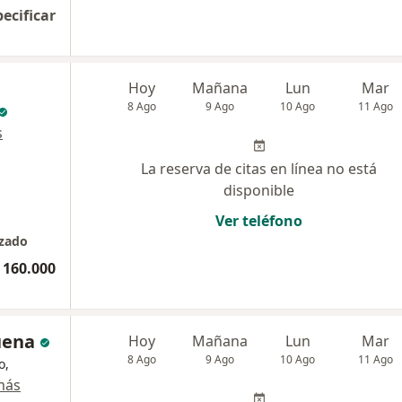
pecificar
Hoy
Mañana
Lun
Mar
8 Ago
9 Ago
10 Ago
11 Ago
s
La reserva de citas en línea no está
disponible
Ver teléfono
izado
 160.000
uena
Hoy
Mañana
Lun
Mar
8 Ago
9 Ago
10 Ago
11 Ago
o,
más