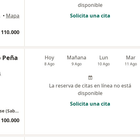
disponible
 Cajicá
•
Mapa
Solicita una cita
 110.000
o Peña
Hoy
Mañana
Lun
Mar
8 Ago
9 Ago
10 Ago
11 Ago
s
La reserva de citas en línea no está
disponible
Solicita una cita
Onix aesthetic & functional medicine Paradise (Sabana Park-)
 100.000