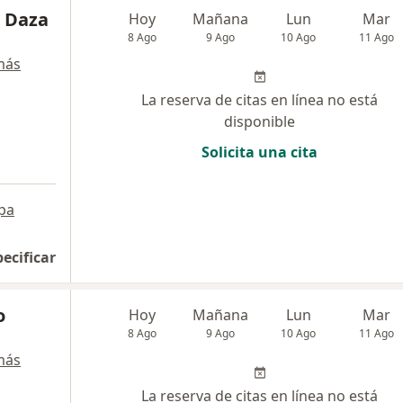
o Daza
Hoy
Mañana
Lun
Mar
8 Ago
9 Ago
10 Ago
11 Ago
más
La reserva de citas en línea no está
disponible
Solicita una cita
pa
pecificar
o
Hoy
Mañana
Lun
Mar
8 Ago
9 Ago
10 Ago
11 Ago
más
La reserva de citas en línea no está