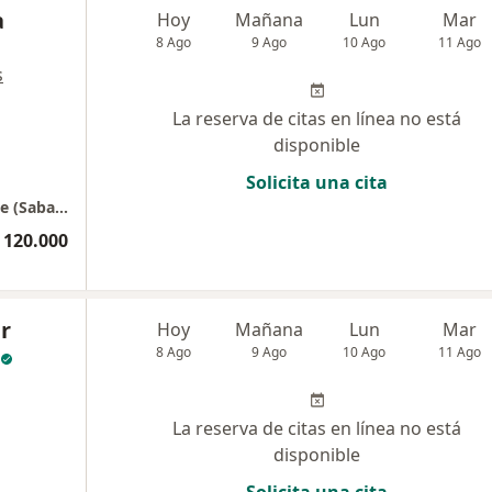
a
Hoy
Mañana
Lun
Mar
8 Ago
9 Ago
10 Ago
11 Ago
s
La reserva de citas en línea no está
disponible
Solicita una cita
Onix aesthetic & funcional medicine paradise (Sabana Park)
 120.000
r
Hoy
Mañana
Lun
Mar
8 Ago
9 Ago
10 Ago
11 Ago
La reserva de citas en línea no está
disponible
Solicita una cita