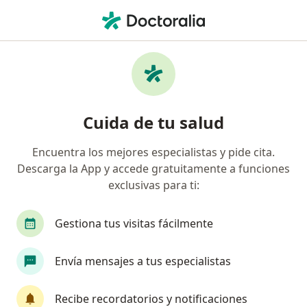
Men
Trastorno Específico Del Lenguaje Tel • Cali, Valle del Cauca
Filtros
• 1
Seguro
Mapa
Especialistas en Trastorno Específico del
Cuida de tu salud
Lenguaje (TEL) en Cali
Encuentra los mejores especialistas y pide cita.
Descarga la App y accede gratuitamente a funciones
¿Qué especialidad estás buscando?
exclusivas para ti:
Fonoaudiólogo
Audiólogo
Gestiona tus visitas fácilmente
Envía mensajes a tus especialistas
Recibe recordatorios y notificaciones