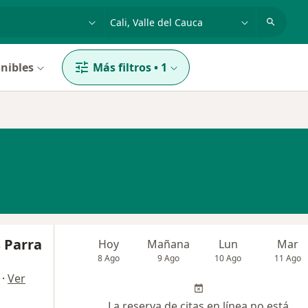
dad, enfermedad o nombre
p. ej. Bogotá
nibles
Más filtros
•
1
s Parra
Hoy
Mañana
Lun
Mar
8 Ago
9 Ago
10 Ago
11 Ago
·
Ver
La reserva de citas en línea no está