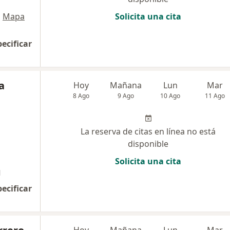
•
Mapa
Solicita una cita
pecificar
a
Hoy
Mañana
Lun
Mar
8 Ago
9 Ago
10 Ago
11 Ago
La reserva de citas en línea no está
disponible
Solicita una cita
l
pecificar
Hoy
Mañana
Lun
Mar