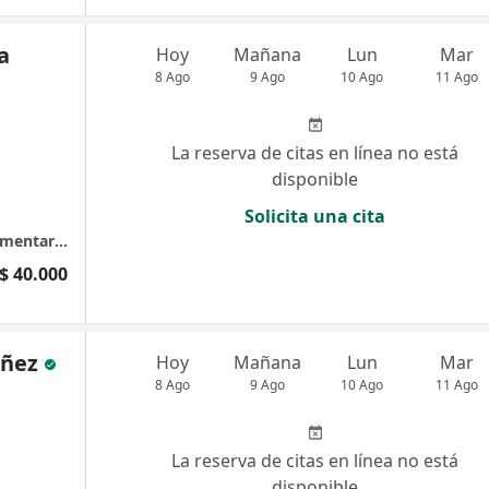
a
Hoy
Mañana
Lun
Mar
8 Ago
9 Ago
10 Ago
11 Ago
La reserva de citas en línea no está
disponible
Solicita una cita
Terapia miofuncional - alimentación complementaría- lactancia materna- lenguaje y articulación del habla
$ 40.000
oñez
Hoy
Mañana
Lun
Mar
8 Ago
9 Ago
10 Ago
11 Ago
La reserva de citas en línea no está
disponible