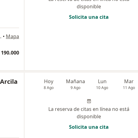
disponible
Solicita una cita
a
 Cauca, Colombia, Cali
•
Mapa
 190.000
 Arcila
Hoy
Mañana
Lun
Mar
8 Ago
9 Ago
10 Ago
11 Ago
La reserva de citas en línea no está
disponible
Solicita una cita