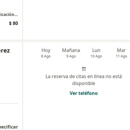
intervención de discapacidades de la comunicación dadas por lesión neurológica jovenes, adultos y adulto mayor : Afasias , Disartrias, Apraxias , Demencias, entre otros.
$ 80
erez
Hoy
Mañana
Lun
Mar
8 Ago
9 Ago
10 Ago
11 Ago
La reserva de citas en línea no está
disponible
Ver teléfono
pecificar