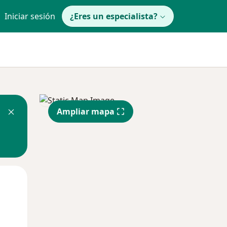
Iniciar sesión
¿Eres un especialista?
Ampliar mapa
Mié
Jue
Vie
12 Ago
13 Ago
14 Ago