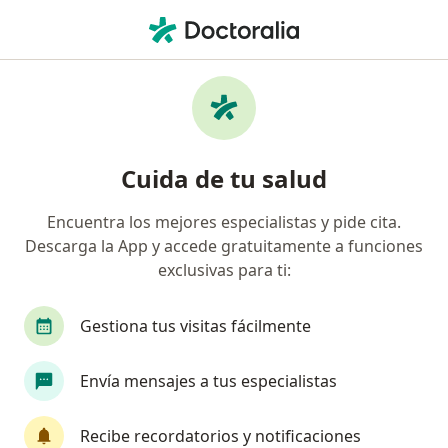
Men
¿Qué estás buscando?
Página De Inicio
Enfermedades
Deglución Atípica
Deglución atípica - Información,
Cuida de tu salud
expertos y preguntas frecuentes
Encuentra los mejores especialistas y pide cita.
Descarga la App y accede gratuitamente a funciones
exclusivas para ti:
Información
Gestiona tus visitas fácilmente
Envía mensajes a tus especialistas
No descuides tu salud
Escoge la consulta en línea para empezar o
Recibe recordatorios y notificaciones