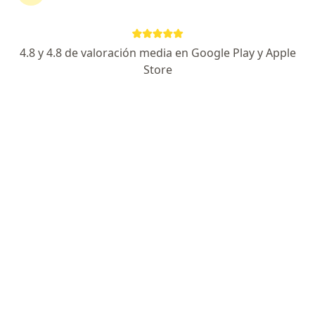
continuar tu tratamiento sin salir de casa. Si lo
necesitas, también puedes reservar una cita
presencial.
4.8 y 4.8 de valoración media en Google Play y Apple
Store
Mostrar especialistas
¿Cómo funciona?
Expertos en deglución atípica
Jennifer Lisbeth Espinosa Calderón
Fonoaudiólogo
Cúcuta