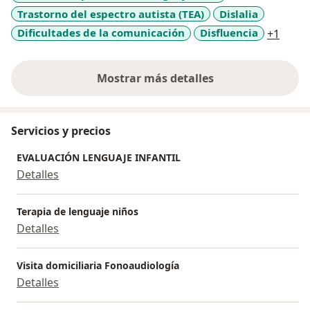
Trastorno del espectro autista (TEA)
Dislalia
empoderar a las mamás para que puedan impactar el
desarrollo del lenguaje de sus niños y niñas desde su
a11y_
Dificultades de la comunicación
Disfluencia
+1
propio modelo comunicativo. Soy Líder del programa
de Acompañamiento Terapéutico Infantil
Mostrar más detalles
TuFonoenCasa.
sobre la experiencia
Servicios y precios
EVALUACIÓN LENGUAJE INFANTIL
Detalles
Terapia de lenguaje niños
Detalles
Visita domiciliaria Fonoaudiología
Detalles