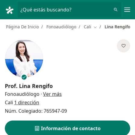
Men
¿Qué estás buscando?
Página De Inicio
Fonoaudiólogo
Cali
Lina Rengifo
Cambiar de ciudad
Prof.
Lina Rengifo
sobre las especializaciones
Fonoaudiólogo
·
Ver más
Cali
1 dirección
Núm. Colegiado: 765947-09
Información de contacto