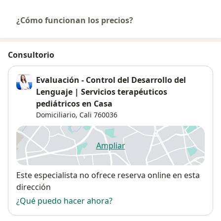
¿Cómo funcionan los precios?
Consultorio
Evaluación - Control del Desarrollo del
Lenguaje | Servicios terapéuticos
pediátricos en Casa
Domiciliario,
Cali
760036
Ampliar
se abre en una nueva pestañ
Disponibilidad
Este especialista no ofrece reserva online en esta
dirección
¿Qué puedo hacer ahora?