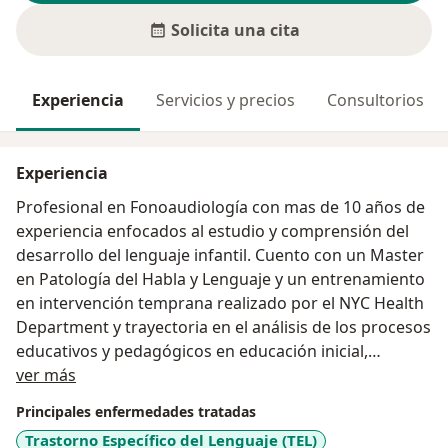
Solicita una cita
Experiencia
Servicios y precios
Consultorios
Experiencia
Profesional en Fonoaudiología con mas de 10 años de
experiencia enfocados al estudio y comprensión del
desarrollo del lenguaje infantil. Cuento con un Master
en Patología del Habla y Lenguaje y un entrenamiento
en intervención temprana realizado por el NYC Health
Department y trayectoria en el análisis de los procesos
educativos y pedagógicos en educación inicial,
Acerca de mí
orientación y asesoría educativa y familiar en el marco
ver más
de prevención, detección y atención de dificultades en
Principales enfermedades tratadas
el desarrollo del lenguaje.
Trastorno Específico del Lenguaje (TEL)
Diseño experiencias educativas destinadas a