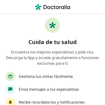
Men
Trastorno Por Déficit De Atención Add • Guadalajara de Buga, Valle del Cauca
Filtros
• 1
Mapa
Especialistas en Trastorno por Déficit de
Cuida de tu salud
Atención (ADD) en Guadalajara de Buga
Encuentra los mejores especialistas y pide cita.
Descarga la App y accede gratuitamente a funciones
¿Qué especialidad estás buscando?
exclusivas para ti:
Psicólogo
Gestiona tus visitas fácilmente
Envía mensajes a tus especialistas
Recibe recordatorios y notificaciones