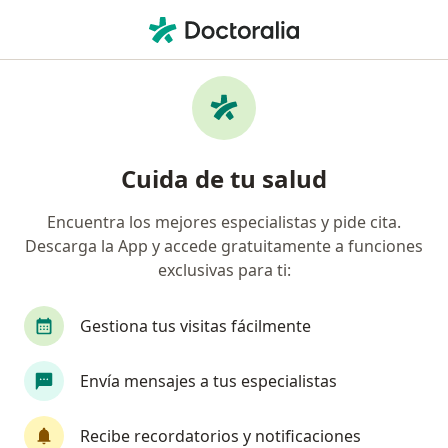
Men
Trastorno De Ansiedad Fobia Social • Guadalajara de Buga, Valle del Cauca
Filtros
• 1
Seguro
Mapa
Especialistas en Trastorno de ansiedad
Cuida de tu salud
(fobia social) en Guadalajara de Buga
Encuentra los mejores especialistas y pide cita.
Descarga la App y accede gratuitamente a funciones
¿Qué especialidad estás buscando?
exclusivas para ti:
Psicólogo
Fisioterapeuta
Fonoaudiólogo
Gestiona tus visitas fácilmente
Envía mensajes a tus especialistas
Recibe recordatorios y notificaciones