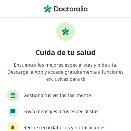
Men
Duelo • Guadalajara de Buga, Valle del Cauca
Filtros
• 1
Seguro
Mapa
Especialistas en Duelo en Guadalajara de
Cuida de tu salud
Buga
Encuentra los mejores especialistas y pide cita.
Descarga la App y accede gratuitamente a funciones
¿Qué especialidad estás buscando?
exclusivas para ti:
Psicólogo
Fisioterapeuta
Fonoaudiólogo
Gestiona tus visitas fácilmente
Envía mensajes a tus especialistas
Recibe recordatorios y notificaciones