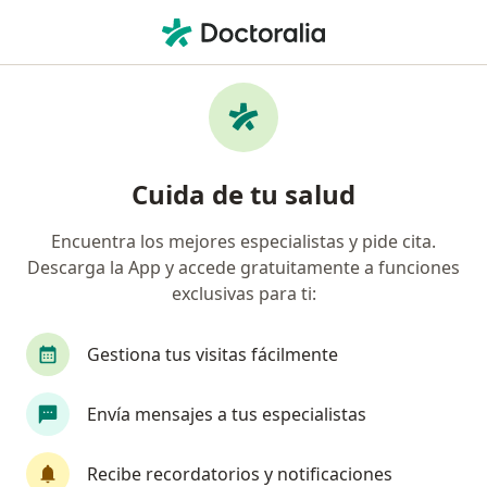
Men
Depresión • Guadalajara de Buga, Valle del Cauca
Filtros
• 1
Seguro
Mapa
Especialistas en Depresión en Guadalajara
Cuida de tu salud
de Buga
Encuentra los mejores especialistas y pide cita.
Descarga la App y accede gratuitamente a funciones
¿Qué especialidad estás buscando?
exclusivas para ti:
Psicólogo
Fisioterapeuta
Fonoaudiólogo
Gestiona tus visitas fácilmente
Envía mensajes a tus especialistas
Recibe recordatorios y notificaciones