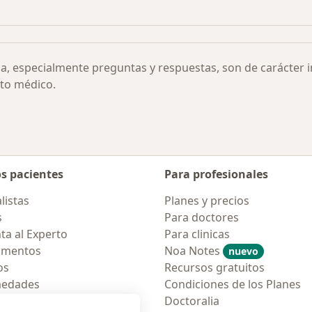
rmedades
Más en esta categor
ia, especialmente preguntas y respuestas, son de carácter 
to médico.
os pacientes
Para profesionales
listas
Planes y precios
s
Para doctores
ta al Experto
Para clinicas
amentos
Noa Notes
nuevo
os
Recursos gratuitos
medades
Condiciones de los Planes
tas Frecuentes
Doctoralia