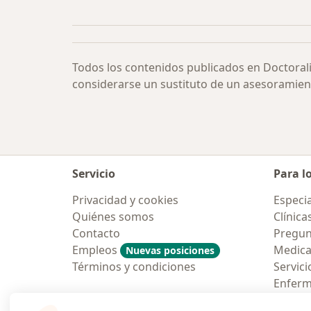
Más en esta categoría: Otras enfe
Todos los contenidos publicados en Doctoral
considerarse un sustituto de un asesoramien
Servicio
Para l
Privacidad y cookies
Especia
Quiénes somos
Clínica
Contacto
Pregun
Empleos
Medic
Nuevas posiciones
Términos y condiciones
Servici
Enfer
Pregun