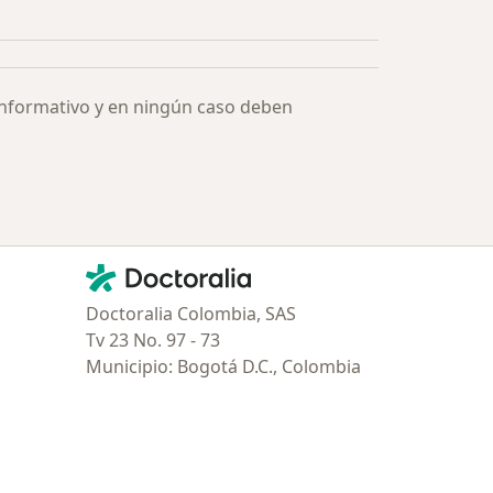
ía: Especialistas más solicitados
informativo y en ningún caso deben
Contacto
Doctoralia - Página de inicio
Doctoralia Colombia, SAS
Tv 23 No. 97 - 73
Municipio: Bogotá D.C., Colombia