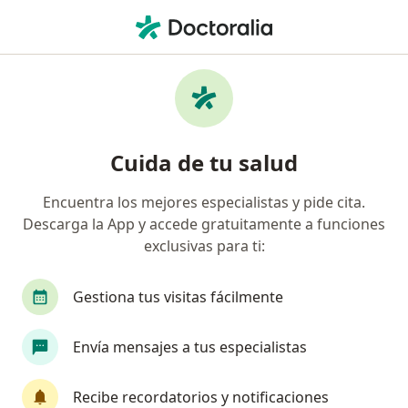
Men
Tumor De Páncreas • Floridablanca, Santander
Filtros
• 1
Seguro
Mapa
Especialistas en Tumor de páncreas en
Cuida de tu salud
Floridablanca
Encuentra los mejores especialistas y pide cita.
Descarga la App y accede gratuitamente a funciones
¿Qué especialidad estás buscando?
exclusivas para ti:
Gastroenterólogo
Oncólogo
Cirujano gen
Gestiona tus visitas fácilmente
Envía mensajes a tus especialistas
Recibe recordatorios y notificaciones