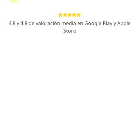
Escoge la consulta en línea para empezar o
continuar tu tratamiento sin salir de casa. Si lo
necesitas, también puedes reservar una cita
4.8 y 4.8 de valoración media en Google Play y Apple
presencial.
Store
Mostrar especialistas
¿Cómo funciona?
Expertos en cirrosis biliar primaria
Julio Eduardo Zuleta Muñoz
Gastroenterólogo, Internista
Medellín