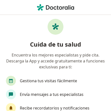
Men
¿Qué estás buscando?
Página De Inicio
Enfermedades
Cirrosis Biliar Primaria
Cirrosis biliar primaria -
Cuida de tu salud
Información, expertos y
preguntas frecuentes
Encuentra los mejores especialistas y pide cita.
Descarga la App y accede gratuitamente a funciones
exclusivas para ti:
Gestiona tus visitas fácilmente
Información
Envía mensajes a tus especialistas
No descuides tu salud
Recibe recordatorios y notificaciones