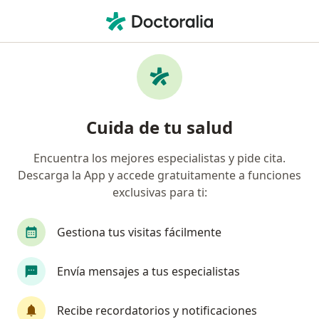
Men
Tumores De Próstata • Barranquilla, Atlántico
Filtros
• 1
Seguro
Mapa
Especialistas en Tumores de Próstata en
Cuida de tu salud
Barranquilla
Encuentra los mejores especialistas y pide cita.
Descarga la App y accede gratuitamente a funciones
¿Qué especialidad estás buscando?
exclusivas para ti:
Urólogo
Oncólogo
Radiólogo
Gestiona tus visitas fácilmente
Envía mensajes a tus especialistas
Recibe recordatorios y notificaciones