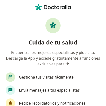
Men
Ulcera Gástrica • Duitama, Boyacá
Filtros
• 1
Seguro
Mapa
Especialistas en Ulcera gástrica en Duitama
Cuida de tu salud
Encuentra los mejores especialistas y pide cita.
¿Qué especialidad estás buscando?
Descarga la App y accede gratuitamente a funciones
Gastroenterólogo
Internista
Cirujano ge
exclusivas para ti:
Gestiona tus visitas fácilmente
Envía mensajes a tus especialistas
Recibe recordatorios y notificaciones