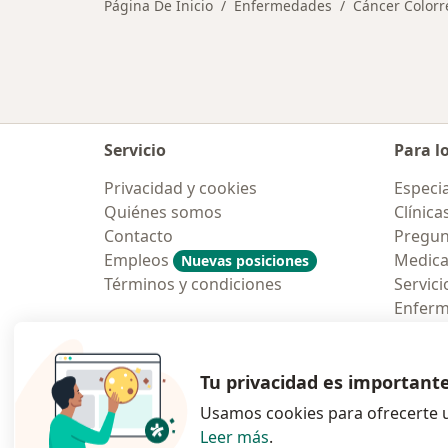
Página De Inicio
Enfermedades
Cáncer Colorr
Servicio
Para l
Privacidad y cookies
Especia
Quiénes somos
Clínica
Contacto
Pregun
Empleos
Medic
Nuevas posiciones
Términos y condiciones
Servici
Enfer
Pregun
Aplicac
Tu privacidad es important
Usamos cookies para ofrecerte u
Leer más
.
se abre en una n
se abre 
s
Polska
,
Türkiye
,
España
,