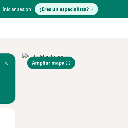
Iniciar sesión
¿Eres un especialista?
Ampliar mapa
Mar
Mié
Jue
11 Ago
12 Ago
13 Ago