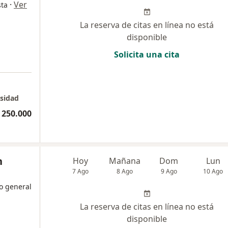
·
Ver
sta
La reserva de citas en línea no está
disponible
Solicita una cita
sidad
 250.000
n
Hoy
Mañana
Dom
Lun
7 Ago
8 Ago
9 Ago
10 Ago
o general
La reserva de citas en línea no está
disponible