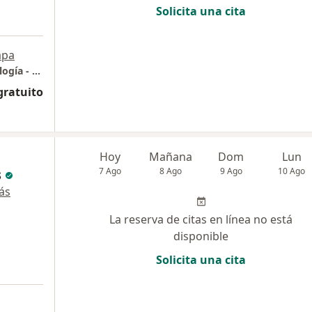
Solicita una cita
a
pa
Procedimientos Endoscópicos Gastroenterología - Cirugía Digestiva y Obesidad
gratuito
Hoy
Mañana
Dom
Lun
s
7 Ago
8 Ago
9 Ago
10 Ago
ás
La reserva de citas en línea no está
disponible
Solicita una cita