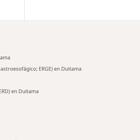
itama
Gastroesofágico; ERGE) en Duitama
GERD) en Duitama
ermedades en Duitama