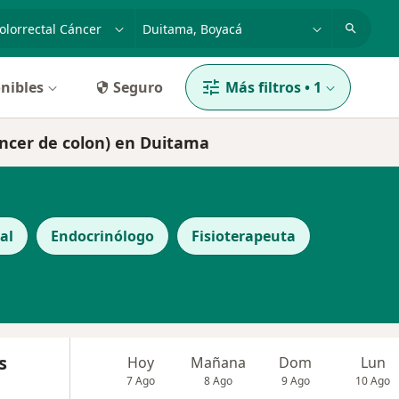
dad, enfermedad o nombre
p. ej. Bogotá
nibles
Seguro
Más filtros
•
1
áncer de colon) en Duitama
al
Endocrinólogo
Fisioterapeuta
s
Hoy
Mañana
Dom
Lun
7 Ago
8 Ago
9 Ago
10 Ago