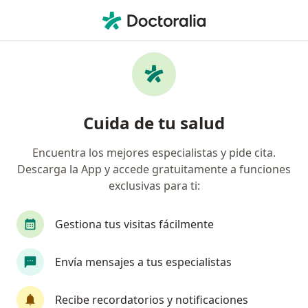
Men
Enfermedad Del Reflujo Gastroesofágico Gerd • Duitama, Boyacá
Filtros
• 1
Seguro
Mapa
Especialistas en Enfermedad del reflujo
Cuida de tu salud
gastroesofágico (GERD) en Duitama
Encuentra los mejores especialistas y pide cita.
Descarga la App y accede gratuitamente a funciones
¿Qué especialidad estás buscando?
exclusivas para ti:
Gastroenterólogo
Internista
Cirujano ge
Gestiona tus visitas fácilmente
Envía mensajes a tus especialistas
Recibe recordatorios y notificaciones