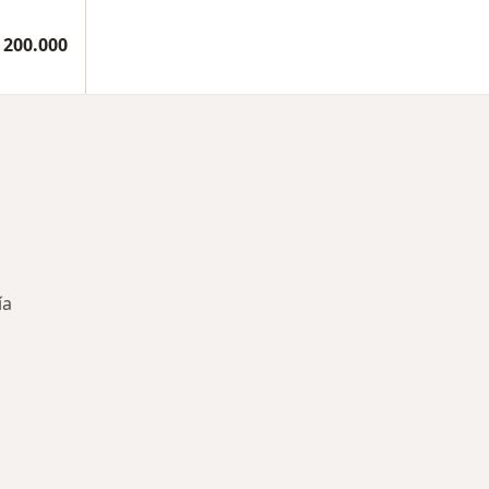
 200.000
ía
rmedades en Chía