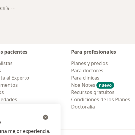
Chía
iar de ciudad
Cambiar de ciudad
os pacientes
Para profesionales
listas
Planes y precios
s
Para doctores
ta al Experto
Para clinicas
amentos
Noa Notes
nuevo
os
Recursos gratuitos
medades
Condiciones de los Planes
tas Frecuentes
Doctoralia
ión para móvil
e
na mejor experiencia.