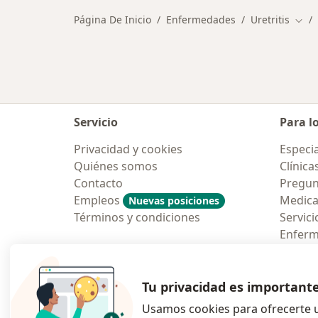
Página De Inicio
Enfermedades
Uretritis
Camb
Servicio
Para l
Privacidad y cookies
Especia
Quiénes somos
Clínica
Contacto
Pregun
Empleos
Medic
Nuevas posiciones
Términos y condiciones
Servici
Enfer
Pregun
Aplicac
Tu privacidad es important
Usamos cookies para ofrecerte u