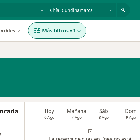
dad, enfermedad o nombre
p. ej. Bogotá
nibles
Más filtros
•
1
oncada
Hoy
Mañana
Sáb
Dom
6 Ago
7 Ago
8 Ago
9 Ago
s
La reserva de citas en línea no está