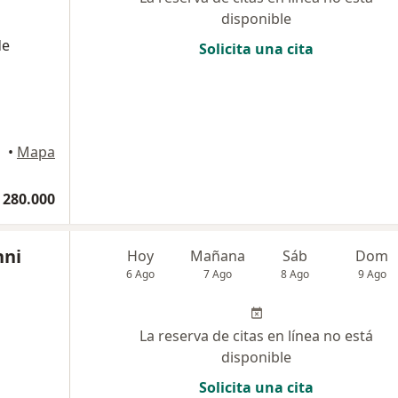
disponible
de
Solicita una cita
•
Mapa
 280.000
nni
Hoy
Mañana
Sáb
Dom
6 Ago
7 Ago
8 Ago
9 Ago
La reserva de citas en línea no está
disponible
Solicita una cita