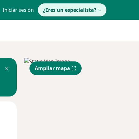
Iniciar sesión
¿Eres un especialista?
Ampliar mapa
Lun
Mar
Mié
10 Ago
11 Ago
12 Ago