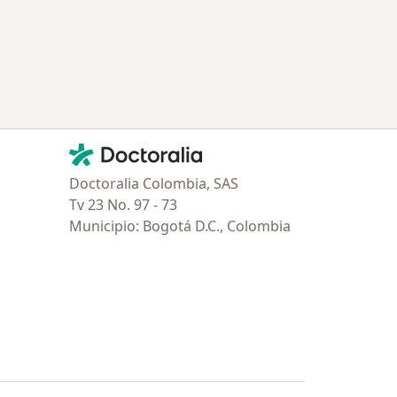
Contacto
Doctoralia - Página de inicio
Doctoralia Colombia, SAS
Tv 23 No. 97 - 73
Municipio: Bogotá D.C., Colombia