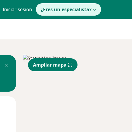
Iniciar sesión
¿Eres un especialista?
Ampliar mapa
Lun
Mar
Mié
10 Ago
11 Ago
12 Ago