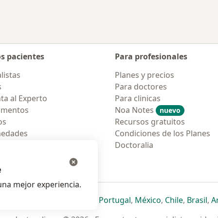
os pacientes
Para profesionales
listas
Planes y precios
s
Para doctores
ta al Experto
Para clinicas
amentos
Noa Notes
nuevo
os
Recursos gratuitos
medades
Condiciones de los Planes
tas Frecuentes
Doctoralia
ión para móvil
e
na mejor experiencia.
ueva pestaña
en una nueva pestaña
e abre en una nueva pestaña
se abre en una nueva pestaña
se abre en una nueva pestaña
se abre en una nueva pestaña
se abre en una nueva p
se abre en una
se abre e
se
Italia
,
Deutschland
,
Česko
,
Portugal
,
México
,
Chile
,
Brasil
,
A