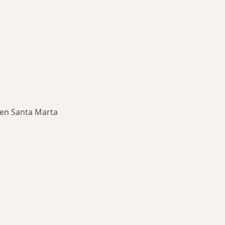
 en Santa Marta
rmedades en Santa Marta