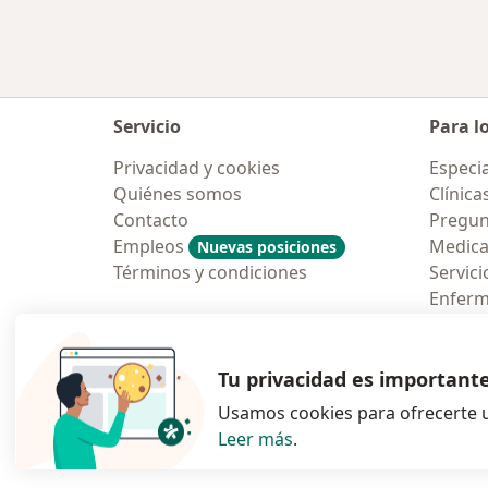
Servicio
Para l
Privacidad y cookies
Especia
Quiénes somos
Clínica
Contacto
Pregun
Empleos
Medic
Nuevas posiciones
Términos y condiciones
Servici
Enfer
Pregun
Aplicac
Tu privacidad es important
Usamos cookies para ofrecerte u
Leer más
.
se abre en una n
se abre 
s
Polska
,
Türkiye
,
España
,