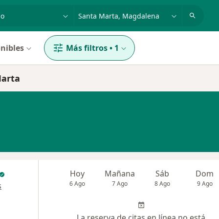
dad, enfermedad o nombre
p. ej. Bogotá
nibles
Más filtros
•
1
Marta
Hoy
Mañana
Sáb
Dom
6 Ago
7 Ago
8 Ago
9 Ago
s
La reserva de citas en línea no está