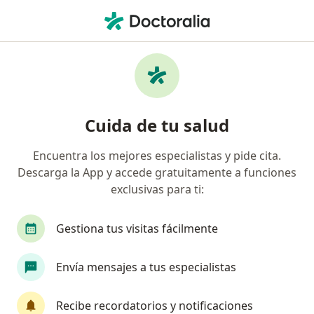
Men
¿Qué estás buscando?
Página De Inicio
Enfermedades
Placenta Previa
Placenta previa - Información,
Cuida de tu salud
expertos y preguntas frecuentes
Encuentra los mejores especialistas y pide cita.
Descarga la App y accede gratuitamente a funciones
exclusivas para ti:
Información
Pregunta al Experto
Gestiona tus visitas fácilmente
Envía mensajes a tus especialistas
No descuides tu salud
Escoge la consulta en línea para empezar o
Recibe recordatorios y notificaciones