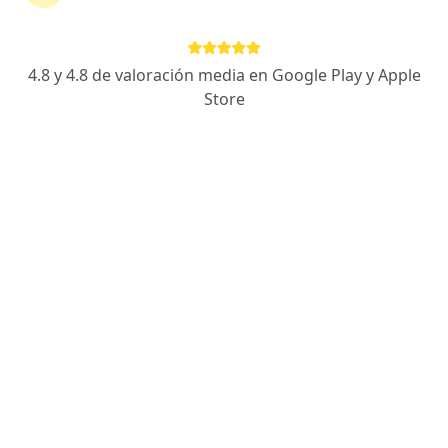
continuar tu tratamiento sin salir de casa. Si lo
necesitas, también puedes reservar una cita
presencial.
4.8 y 4.8 de valoración media en Google Play y Apple
Store
Mostrar especialistas
¿Cómo funciona?
Expertos en placenta previa
Christian Carreño Vera
Ginecólogo
Rionegro