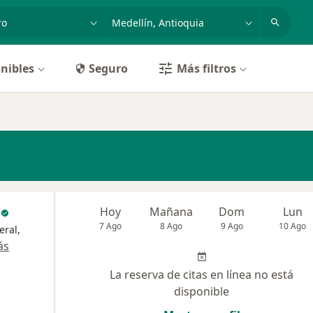
dad, enfermedad o nombre
p. ej. Bogotá
nibles
Seguro
Más filtros
c
Hoy
Mañana
Dom
Lun
7 Ago
8 Ago
9 Ago
10 Ago
eral,
ás
La reserva de citas en línea no está
disponible