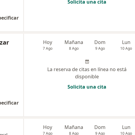
Solicita una cita
pecificar
azar
Hoy
Mañana
Dom
Lun
7 Ago
8 Ago
9 Ago
10 Ago
La reserva de citas en línea no está
disponible
Solicita una cita
pecificar
Hoy
Mañana
Dom
Lun
7 Ago
8 Ago
9 Ago
10 Ago
eral,