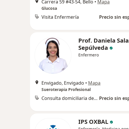
Carrera 59 #43-54, Bello
•
Mapa
Glucosa
Visita Enfermería
Precio sin es
Prof. Daniela Sal
Sepúlveda
Enfermero
Envigado, Envigado
•
Mapa
Sueroterapia Profesional
Consulta domiciliaria de enfermería
Precio sin es
IPS OXBAL
Enfermería, Medicina gen