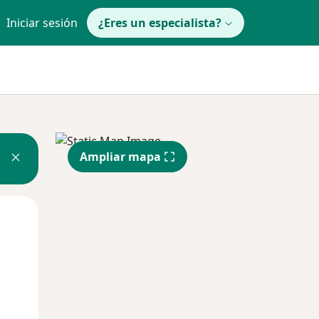
Iniciar sesión
¿Eres un especialista?
Ampliar mapa
Mar
Mié
Jue
11 Ago
12 Ago
13 Ago