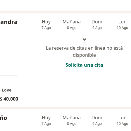
xandra
Hoy
Mañana
Dom
Lun
7 Ago
8 Ago
9 Ago
10 Ago
La reserva de citas en línea no está
disponible
Solicita una cita
g Love
$ 40.000
iño
Hoy
Mañana
Dom
Lun
7 Ago
8 Ago
9 Ago
10 Ago