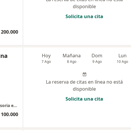
disponible
Solicita una cita
 200.000
ina
Hoy
Mañana
Dom
Lun
7 Ago
8 Ago
9 Ago
10 Ago
La reserva de citas en línea no está
disponible
Solicita una cita
Retiro de implantes subdermicos / Diu - Asesoria en Lactancia Materna
 100.000