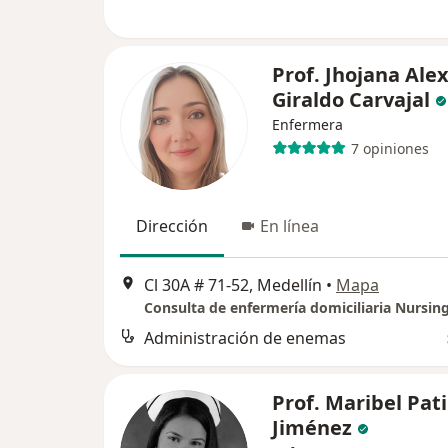
Prof. Jhojana Ale
Giraldo Carvajal
Enfermera
7 opiniones
Dirección
En línea
Cl 30A # 71-52, Medellín
•
Mapa
Consulta de enfermería domiciliaria Nursin
Administración de enemas
Prof. Maribel Pat
Jiménez