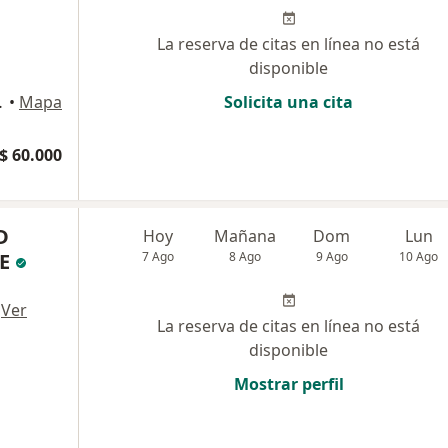
La reserva de citas en línea no está
disponible
das, Medellín
•
Mapa
Solicita una cita
$ 60.000
D
Hoy
Mañana
Dom
Lun
VE
7 Ago
8 Ago
9 Ago
10 Ago
·
Ver
La reserva de citas en línea no está
disponible
Mostrar perfil