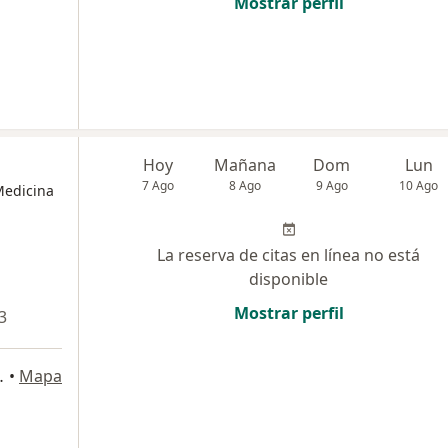
Mostrar perfil
Hoy
Mañana
Dom
Lun
7 Ago
8 Ago
9 Ago
10 Ago
Medicina
La reserva de citas en línea no está
disponible
Mostrar perfil
3
74B-175, Medellín
•
Mapa