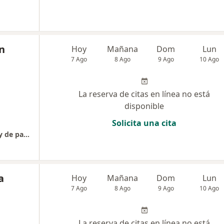
ón
Hoy
Mañana
Dom
Lun
7 Ago
8 Ago
9 Ago
10 Ago
La reserva de citas en línea no está
disponible
Solicita una cita
Acompañándote terapia individual familiar y de pareja
a
Hoy
Mañana
Dom
Lun
7 Ago
8 Ago
9 Ago
10 Ago
La reserva de citas en línea no está