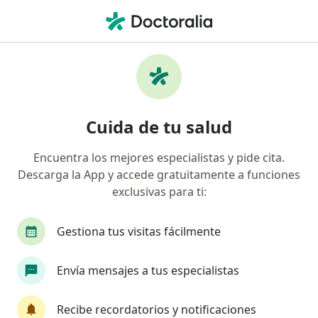
Men
Úlceras Del Decúbito • Medellín, Antioquia
Filtros
• 1
Seguro
Mapa
Especialistas en Úlceras del decúbito en
Cuida de tu salud
Medellín
Encuentra los mejores especialistas y pide cita.
Descarga la App y accede gratuitamente a funciones
¿Qué especialidad estás buscando?
exclusivas para ti:
Enfermero
Cirujano vascular
Dermatólog
Gestiona tus visitas fácilmente
Envía mensajes a tus especialistas
Recibe recordatorios y notificaciones