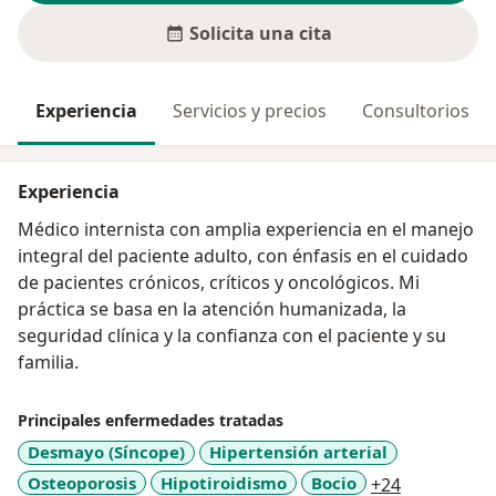
Solicita una cita
Experiencia
Servicios y precios
Consultorios
Experiencia
Médico internista con amplia experiencia en el manejo
integral del paciente adulto, con énfasis en el cuidado
de pacientes crónicos, críticos y oncológicos. Mi
práctica se basa en la atención humanizada, la
seguridad clínica y la confianza con el paciente y su
familia.
Principales enfermedades tratadas
Desmayo (Síncope)
Hipertensión arterial
a11y_sr_mo
Osteoporosis
Hipotiroidismo
Bocio
+24