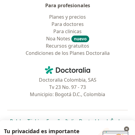
Para profesionales
Planes y precios
Para doctores
Para clinicas
Noa Notes
nuevo
Recursos gratuitos
Condiciones de los Planes Doctoralia
Contacto
Doctoralia - Página de inicio
Doctoralia Colombia, SAS
Tv 23 No. 97 - 73
Municipio: Bogotá D.C., Colombia
se abre en una nueva pestaña
se abre en una nueva pestaña
se abre en una nueva pestaña
se abre en una nueva pes
se abre en 
se a
Polska
,
Türkiye
,
España
,
Italia
,
Deutschland
,
Česko
,
se abre en una nueva pestaña
se abre en una nueva pestaña
se abre en una nueva pestaña
se abre en una nueva p
se abre en 
se abr
Portugal
,
México
,
Chile
,
Brasil
,
Argentina
,
Perú
,
Tu privacidad es importante