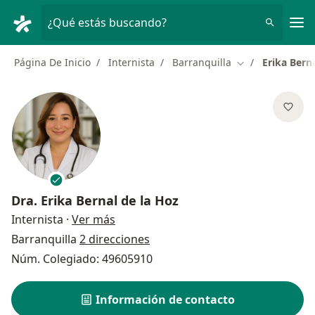
Men
¿Qué estás buscando?
Página De Inicio
Internista
Barranquilla
Erika Bern
Cambiar de ciud
Dra.
Erika Bernal de la Hoz
sobre las especializaciones
Internista
·
Ver más
Barranquilla
2 direcciones
Núm. Colegiado: 49605910
Información de contacto