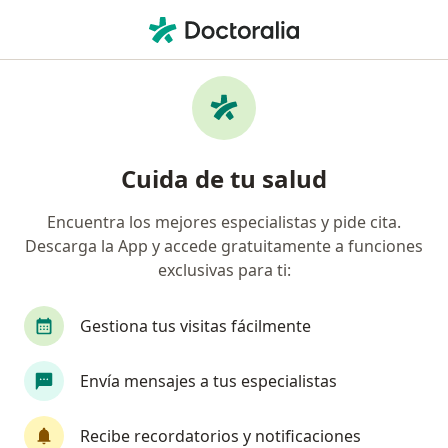
Men
Internista • Barranquilla, Atlántico
Filtros
Seguro:
Compañía De Medicin
Internistas recomendados de Compañía De
Cuida de tu salud
Medicina Prepagada Colsanitas S.A. en
Barranquilla
Encuentra los mejores especialistas y pide cita.
Descarga la App y accede gratuitamente a funciones
exclusivas para ti:
Gestiona tus visitas fácilmente
Envía mensajes a tus especialistas
Destacado
Recibe recordatorios y notificaciones
Dra. Patricia Mercedes Camargo López