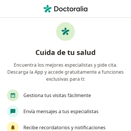
Men
Internista • Barranquilla, Atlántico
Filtros
Seguro:
Suramericana S.A.
Internistas recomendados de Suramericana
Cuida de tu salud
S.A. en Barranquilla
Encuentra los mejores especialistas y pide cita.
Descarga la App y accede gratuitamente a funciones
exclusivas para ti:
Gestiona tus visitas fácilmente
Envía mensajes a tus especialistas
Destacado
Dra. Patricia Mercedes Camargo López
Recibe recordatorios y notificaciones
·
Ver más
Internista