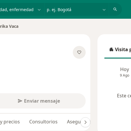
dad, enfermedad o nombre
p. ej. Bogotá
rika Vaca
ar de ciudad
Visita 
Visita p
 las especializaciones
Hoy
9 Ago
Este c
Enviar mensaje
 y precios
Consultorios
Aseguradoras
Opiniones 