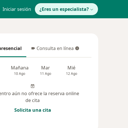
Iniciar sesión
¿Eres un especialista?
presencial
Consulta en línea
resencial
Consulta en línea
Mañana
Mar
Mié
Jue
Vie
10 Ago
11 Ago
12 Ago
13 Ago
14 Ag
entro aún no ofrece la reserva online
de cita
Solicita una cita
(13)