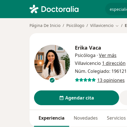
especiali
Página De Inicio
Psicólogo
Villavicencio
E
Cambi
Erika Vaca
sobre
Psicóloga
·
Ver más
Villavicencio
1 dirección
Núm. Colegiado: 196121
13 opiniones
Agendar cita
Experiencia
Novedades
Servicios