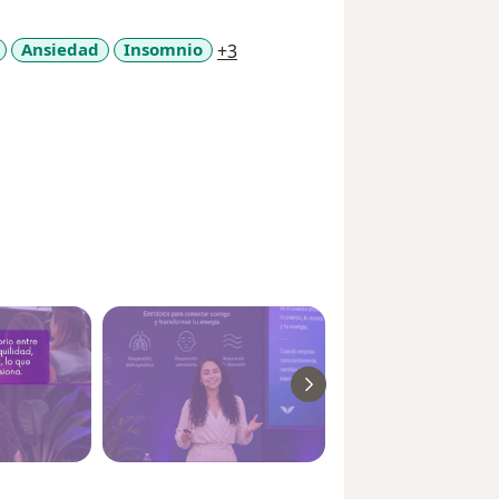
a11y_sr_more_diseases
Ansiedad
Insomnio
+3