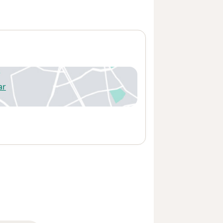
ar
 abre en una nueva pestaña