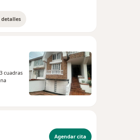
detalles
bre la experiencia
 3 cuadras
ana
Agendar cita