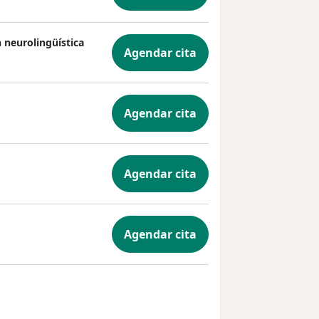
 neurolingüística
Agendar cita
Agendar cita
Agendar cita
Agendar cita