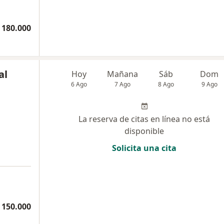
 180.000
al
Hoy
Mañana
Sáb
Dom
6 Ago
7 Ago
8 Ago
9 Ago
La reserva de citas en línea no está
disponible
Solicita una cita
 150.000