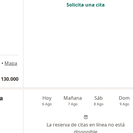
Solicita una cita
o
•
Mapa
 130.000
a
Hoy
Mañana
Sáb
Dom
6 Ago
7 Ago
8 Ago
9 Ago
La reserva de citas en línea no está
disponible