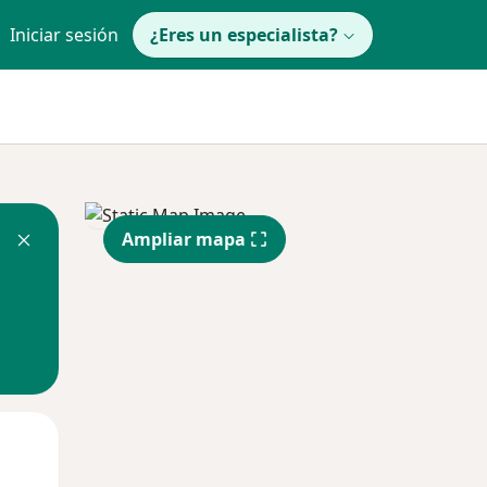
Iniciar sesión
¿Eres un especialista?
Ampliar mapa
Lun
Mar
Mié
10 Ago
11 Ago
12 Ago