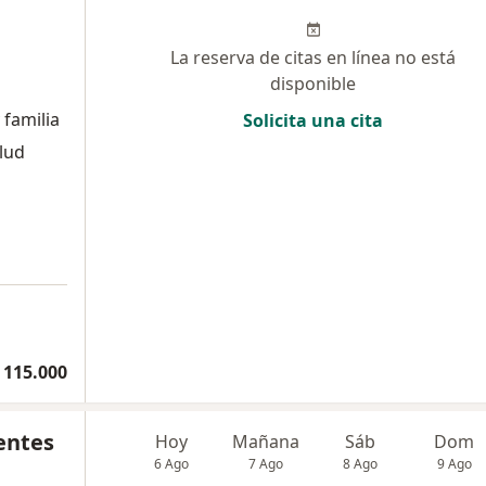
La reserva de citas en línea no está
disponible
 familia
Solicita una cita
alud
 115.000
entes
Hoy
Mañana
Sáb
Dom
6 Ago
7 Ago
8 Ago
9 Ago