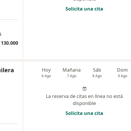
Solicita una cita
S
 130.000
ilera
Hoy
Mañana
Sáb
Dom
6 Ago
7 Ago
8 Ago
9 Ago
La reserva de citas en línea no está
disponible
Solicita una cita