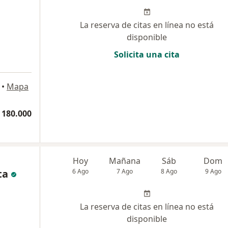
La reserva de citas en línea no está
disponible
Solicita una cita
•
Mapa
 180.000
Hoy
Mañana
Sáb
Dom
ta
6 Ago
7 Ago
8 Ago
9 Ago
La reserva de citas en línea no está
disponible