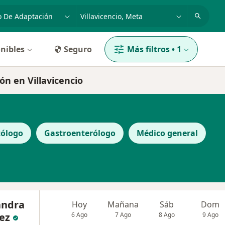
dad, enfermedad o nombre
p. ej. Bogotá
nibles
Seguro
Más filtros
•
1
ón en Villavicencio
ólogo
Gastroenterólogo
Médico general
andra
Hoy
Mañana
Sáb
Dom
ez
6 Ago
7 Ago
8 Ago
9 Ago