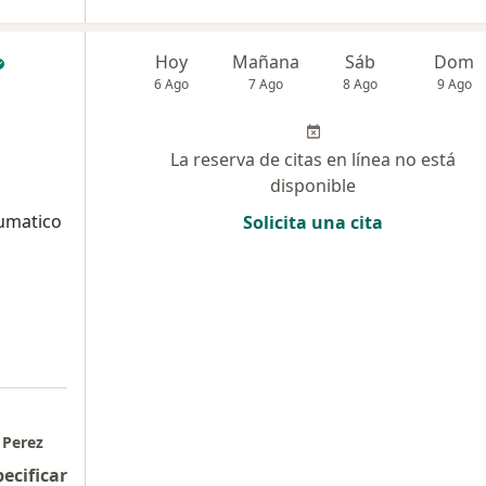
Hoy
Mañana
Sáb
Dom
6 Ago
7 Ago
8 Ago
9 Ago
La reserva de citas en línea no está
disponible
aumatico
Solicita una cita
 Perez
pecificar