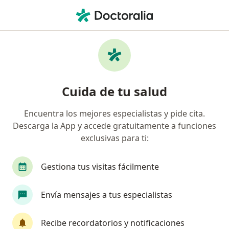
Men
Trastorno De Pánico • Villavicencio, Meta
Filtros
• 1
Seguro
Mapa
Especialistas en Trastorno de pánico en
Cuida de tu salud
Villavicencio
Encuentra los mejores especialistas y pide cita.
Descarga la App y accede gratuitamente a funciones
¿Qué especialidad estás buscando?
exclusivas para ti:
Psicólogo
Psiquiatra
Neuropsicólogo
Gestiona tus visitas fácilmente
Envía mensajes a tus especialistas
Recibe recordatorios y notificaciones