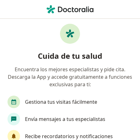
Men
Insomnio • Villavicencio, Meta
Filtros
• 1
Seguro
Mapa
Especialistas en Insomnio en Villavicencio
Cuida de tu salud
Encuentra los mejores especialistas y pide cita.
¿Qué especialidad estás buscando?
Descarga la App y accede gratuitamente a funciones
Psicólogo
Psiquiatra
Médico general
exclusivas para ti:
Gestiona tus visitas fácilmente
Envía mensajes a tus especialistas
Recibe recordatorios y notificaciones