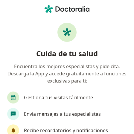
Men
Trastorno De Ansiedad • Villavicencio, Meta
Filtros
• 1
Seguro
Mapa
Especialistas en Trastorno de ansiedad en
Cuida de tu salud
Villavicencio
Encuentra los mejores especialistas y pide cita.
Descarga la App y accede gratuitamente a funciones
¿Qué especialidad estás buscando?
exclusivas para ti:
Psicólogo
Médico general
Medico alterna
Gestiona tus visitas fácilmente
Envía mensajes a tus especialistas
Recibe recordatorios y notificaciones